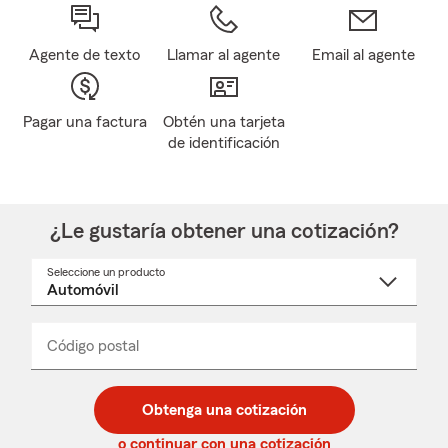
Agente de texto
Llamar al agente
Email al agente
Pagar una factura
Obtén una tarjeta
de identificación
¿Le gustaría obtener una cotización?
Seleccione un producto
Seleccione
un
nombre
de
producto
del
Código postal
Ingresa
Ingresa
_____
menú
un
un
desplegable
código
código
postal
postal
Obtenga una cotización
de
de
5
5
o continuar con una cotización