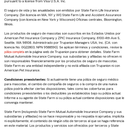
pursuant to a license from Visa U.S.A. Inc.
El seguro de vida y las anualidades son emitidos por State Farm Life Insurance
Company. (Sin licencia en MA, NY y WI) State Farm Life and Accident Assurance
Company (con licencia en New York y Wisconsin) Oficinas centrales, Bloomington,
Illinois.
Los productos de seguro de mascotas son suscritos en los Estados Unidos por
American Pet Insurance Company y ZPIC Insurance Company, 6100-4th Ave S,
Seattle, WA 98108. Administrado por Trupanion Managers USA, Inc. (CA: con
licencia No. 0G22803, NPN 9588590). Se aplican términos y condiciones, revise la
póliza completa
en la página web de Trupanion para obtener detalles. State Farm
Mutual Automobile Insurance Company, sus subsidiarias y afiliadas no ofrecen ni
son responsables financieramente por los productos de seguro de mascotas.
State Farm es una entidad independiente y no está afiliada con Trupanion ni con
American Pet Insurance.
Condiciones preexistentes:
Si actualmente tiene una póliza de seguro médico
para mascotas, el cambio de compañía de seguros o la compra de una nueva
póliza podría afectar ciertas disposiciones, tales como las coberturas para
condiciones preexistentes o los deducibles ya establecidos bajo su póliza actual.
Informe a su agente de State Farm si su póliza actual contiene disposiciones que le
convenga mantener.
State Farm (incluyendo State Farm Mutual Automobile Insurance Company y sus
subsidiarias y afiliadas) no se hace responsable y no respalda ni aprueba, implícita
ni explícitamente, el contenido de ningún sitio de terceros al que se haga referencia
en este material. Los productos y servicios son ofrecidos por terceros y State