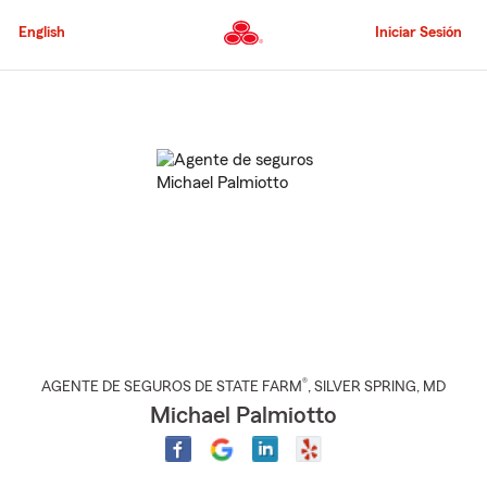
Pasar
al
English
Iniciar Sesión
contenido
principal
Comienzo
del
contenido
principal
®
AGENTE DE SEGUROS DE STATE FARM
,
SILVER SPRING
, MD
Michael Palmiotto