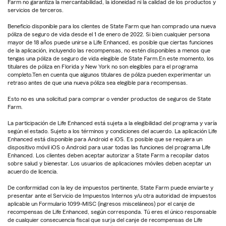
Farm no garantiza la mercantabilidad, la idoneidad ni la calidad de los productos y
servicios de terceros.
Beneficio disponible para los clientes de State Farm que han comprado una nueva
póliza de seguro de vida desde el 1 de enero de 2022. Si bien cualquier persona
mayor de 18 años puede unirse a Life Enhanced, es posible que ciertas funciones
de la aplicación, incluyendo las recompensas, no estén disponibles a menos que
tengas una póliza de seguro de vida elegible de State Farm.En este momento, los
titulares de póliza en Florida y New York no son elegibles para el programa
completo.Ten en cuenta que algunos titulares de póliza pueden experimentar un
retraso antes de que una nueva póliza sea elegible para recompensas.
Esto no es una solicitud para comprar o vender productos de seguros de State
Farm.
La participación de Life Enhanced está sujeta a la elegibilidad del programa y varía
según el estado. Sujeto a los términos y condiciones del acuerdo. La aplicación Life
Enhanced está disponible para Android e iOS. Es posible que se requiera un
dispositivo móvil iOS o Android para usar todas las funciones del programa Life
Enhanced. Los clientes deben aceptar autorizar a State Farm a recopilar datos
sobre salud y bienestar. Los usuarios de aplicaciones móviles deben aceptar un
acuerdo de licencia.
De conformidad con la ley de impuestos pertinente, State Farm puede enviarte y
presentar ante el Servicio de Impuestos Internos y/u otra autoridad de impuestos
aplicable un Formulario 1099-MISC (ingresos misceláneos) por el canje de
recompensas de Life Enhanced, según corresponda. Tú eres el único responsable
de cualquier consecuencia fiscal que surja del canje de recompensas de Life